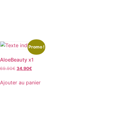
Promo !
AloeBeauty x1
69.90
€
34.90
€
Ajouter au panier