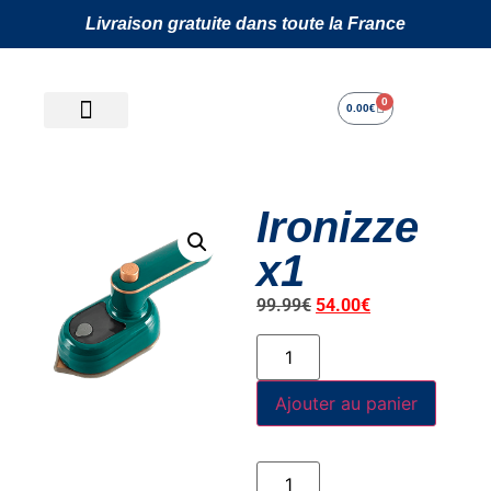
Livraison gratuite dans toute la France
0
0.00
€
Ironizze
x1
99.99
€
54.00
€
Ajouter au panier