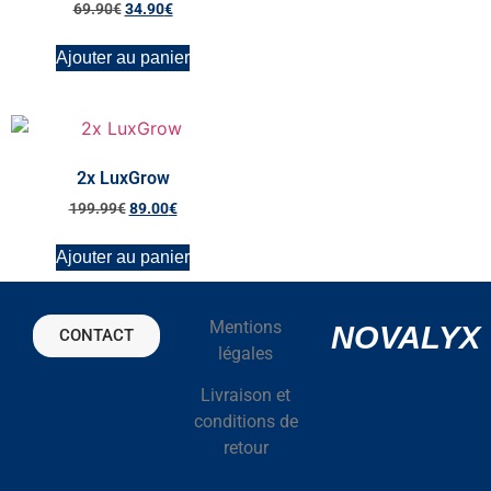
69.90
€
34.90
€
Ajouter au panier
2x LuxGrow
199.99
€
89.00
€
Ajouter au panier
Mentions
NOVALYX
CONTACT
légales
Livraison et
conditions de
retour