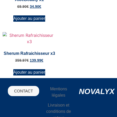
69.90
€
34.90
€
Ajouter au panier
Sherum Rafraichisseur x3
359.97
€
139.99
€
Ajouter au panier
Mentions
NOVALYX
CONTACT
légales
Livraison et
conditions de