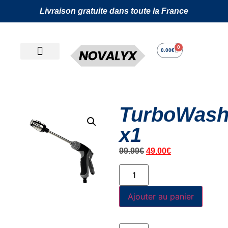
Livraison gratuite dans toute la France
0
0.00
€
TurboWash
x1
99.99
€
49.00
€
Ajouter au panier