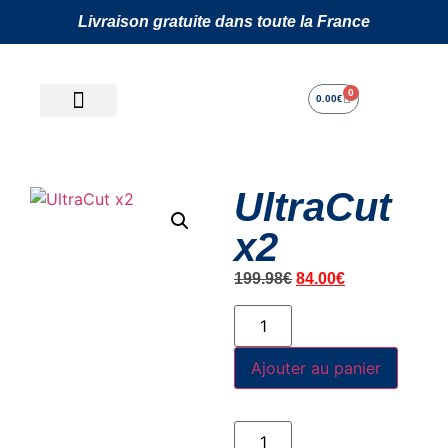
Livraison gratuite dans toute la France
0
0.00
€
UltraCut
x2
199.98
€
84.00
€
Ajouter au panier