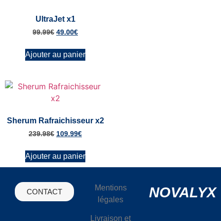
UltraJet x1
99.99
€
49.00
€
Ajouter au panier
Sherum Rafraichisseur x2
239.98
€
109.99
€
Ajouter au panier
Mentions
NOVALYX
CONTACT
légales
Livraison et